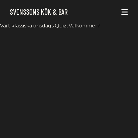
ONSDAGS QUIZ
SVENSSONS KÖK & BAR
Vårt klassiska onsdags Quiz, Välkommen!