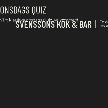
ONSDAGS QUIZ
Vårt klassiska onsdags Quiz, Välkommen!
SVENSSONS KÖK & BAR
En d
rest