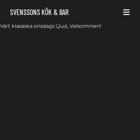
ONSDAGS QUIZ
SVENSSONS KÖK & BAR
Vårt klassiska onsdags Quiz, Välkommen!