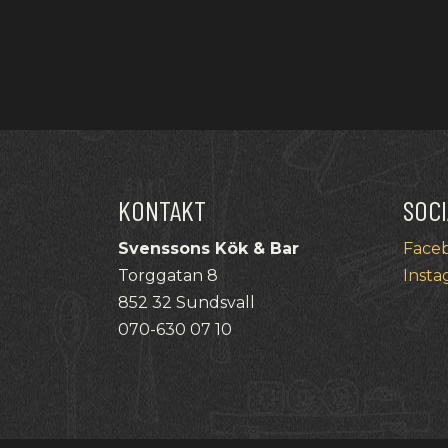
KONTAKT
SOCI
Svenssons Kök & Bar
Face
Torggatan 8
Insta
852 32 Sundsvall
070-630 07 10